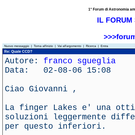
1° Forum di Astronomia amator
IL FORUM 
>>>forum
Nuovo messaggio
|
Torna all'inizio
|
Vai all'argomento
|
Ricerca
|
Entra
Re: Quale CCD?
Autore:
franco sgueglia
Data: 02-08-06 15:08
Ciao Giovanni ,
La finger Lakes e' una otti
soluzioni leggermente diffe
per questo inferiori.