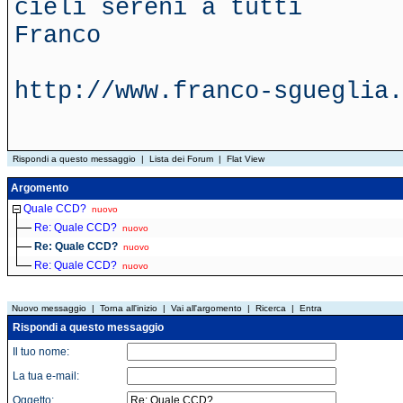
cieli sereni a tutti
Franco
http://www.franco-sgueglia.
Rispondi a questo messaggio
|
Lista dei Forum
|
Flat View
Argomento
Quale CCD?
nuovo
Re: Quale CCD?
nuovo
Re: Quale CCD?
nuovo
Re: Quale CCD?
nuovo
Nuovo messaggio
|
Torna all'inizio
|
Vai all'argomento
|
Ricerca
|
Entra
Rispondi a questo messaggio
Il tuo nome:
La tua e-mail:
Oggetto: